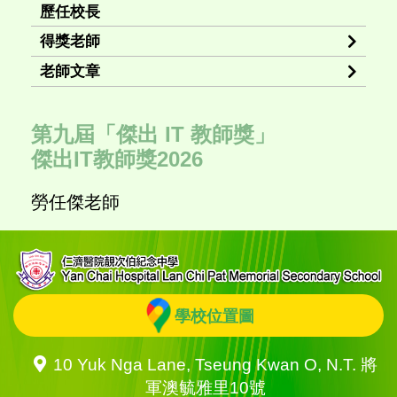
歷任校長
得獎老師
老師文章
第九屆「傑出 IT 教師獎」
傑出IT教師獎2026
勞任傑老師
學校位置圖
10 Yuk Nga Lane, Tseung Kwan O, N.T. 將
軍澳毓雅里10號