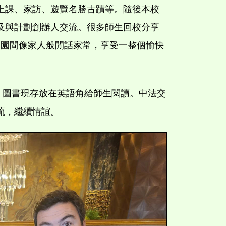
上課、家訪、遊覽名勝古蹟等。隨後本校
及與計劃創辦人交流。很多師生回校分享
在庭園間像家人般閒話家常，享受一整個愉快
中的圖書，圖書現存放在英語角給師生閱讀。中法交
流，繼續情誼。