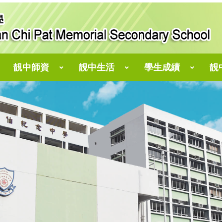
靚中師資
靚中生活
學生成績
靚
仁濟醫院靚次伯長者學苑
郭志文副校長、翁琼苗老師、林乾豐老師
劉偉斌副校長、王綺婷老師、 趙韻文老師
陳志偉副校長、陳瑋麟老師、譚伯康老師
「小點子，大攪作」STEM創客教