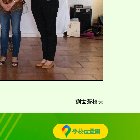
劉世蒼校長
學校位置圖