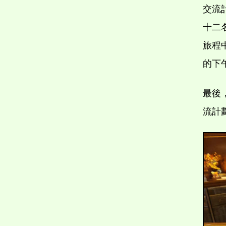
交流
十二
旅程
的下
最後，
流計