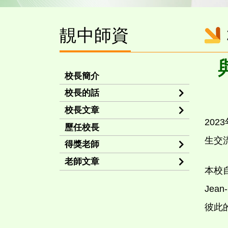
靚中師資
校長簡介
校長的話
校長文章
202
歷任校長
生交
得獎老師
老師文章
本校自
Jea
彼此