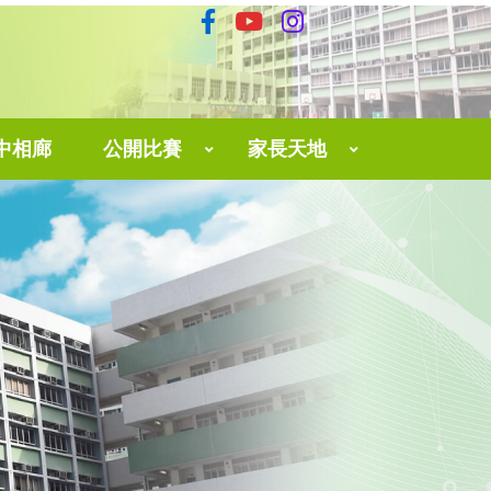
中相廊
公開比賽
家長天地
育中心
The 3rd Hong Kong English Speaking And Performing Contest 2025
家長網上學習平台