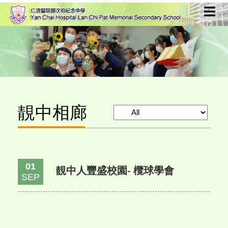
靚中相廊
01
靚中人豐盛校園- 欖球學會
SEP