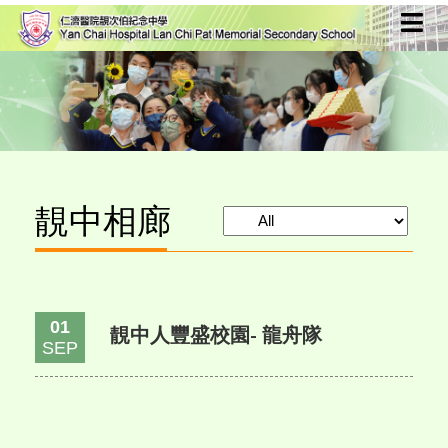
靚中相廊
01
靚中人豐盛校園- 龍舟隊
SEP