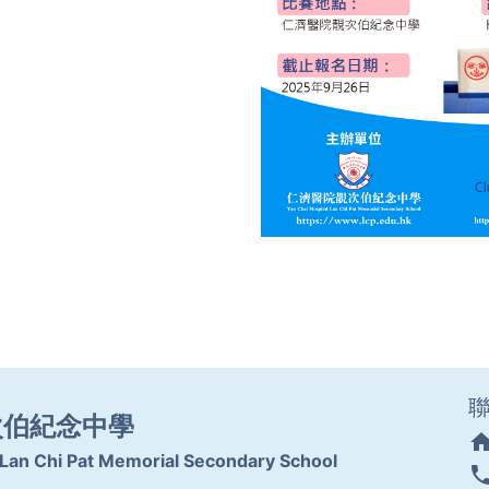
次伯紀念中學
hom
 Lan Chi Pat Memorial Secondary School
pho