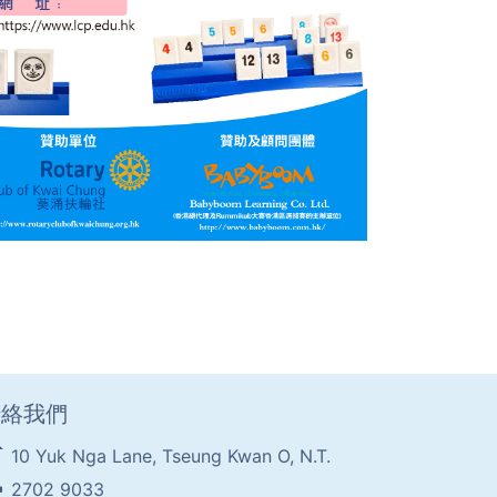
聯絡我們
e
10 Yuk Nga Lane, Tseung Kwan O, N.T.
ne
2702 9033