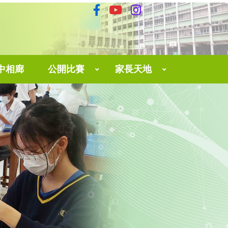
中相廊
公開比賽
家長天地
育中心
The 3rd Hong Kong English Speaking And Performing Contest 2025
家長網上學習平台