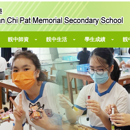
靚中師資
靚中生活
學生成績
靚
仁濟醫院靚次伯長者學苑
郭志文副校長、翁琼苗老師、林乾豐老師
劉偉斌副校長、王綺婷老師、 趙韻文老師
陳志偉副校長、陳瑋麟老師、譚伯康老師
「小點子，大攪作」STEM創客教