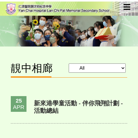
靚中相廊
25
新來港學童活動 - 伴你飛翔計劃 -
APR
活動總結