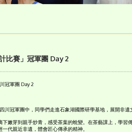
比賽」冠軍團 Day 2
軍團 Day 2
的四川冠軍團中，同學們走進石象湖國際研學基地，展開非遺
摘下嫩芽到親手炒青，感受茶葉的蛻變。在茶藝課上，學習
輕一代親近非遺，體會匠心傳承的精神。