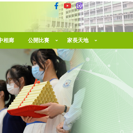
中相廊
公開比賽
家長天地
育中心
The 3rd Hong Kong English Speaking And Performing Contest 2025
家長網上學習平台