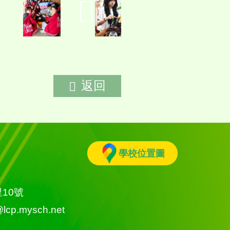
返回
學校位置圖
雅里10號
l@lcp.mysch.net