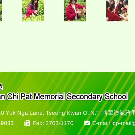
10 Yuk Nga Lane, Tseung Kwan O, N.T. 將軍澳毓
-9033
Fax: 2702-1170
E-mail: lcp-mai