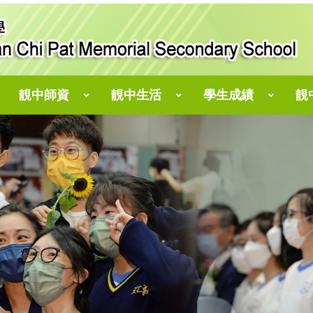
靚中師資
靚中生活
學生成績
靚
仁濟醫院靚次伯長者學苑
郭志文副校長、翁琼苗老師、林乾豐老師
劉偉斌副校長、王綺婷老師、 趙韻文老師
陳志偉副校長、陳瑋麟老師、譚伯康老師
「小點子，大攪作」STEM創客教