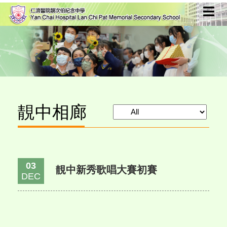
靚中相廊
03
靚中新秀歌唱大賽初賽
DEC